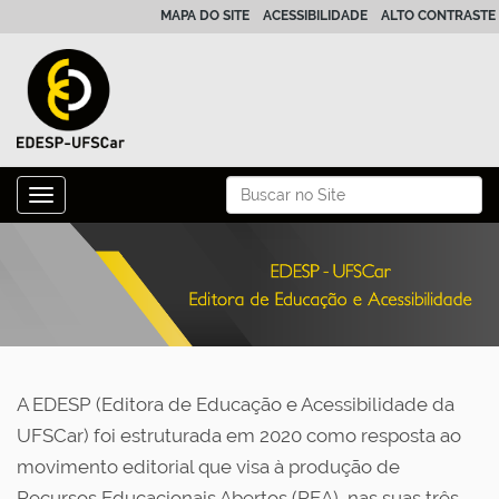
MAPA DO SITE
ACESSIBILIDADE
ALTO CONTRASTE
N
Busca
Toggle navigation
a
Busca Avançada…
v
e
g
a
ç
ã
A EDESP (Editora de Educação e Acessibilidade da
o
UFSCar) foi estruturada em 2020 como resposta ao
movimento editorial que visa à produção de
Recursos Educacionais Abertos (REA), nas suas três