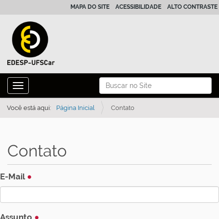
MAPA DO SITE
ACESSIBILIDADE
ALTO CONTRASTE
N
Busca
Toggle navigation
a
Busca Avançada…
v
Você está aqui:
Página Inicial
Contato
e
g
Contato
a
ç
ã
E-Mail
o
Assunto