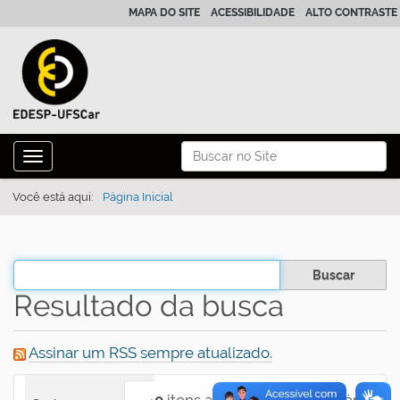
MAPA DO SITE
ACESSIBILIDADE
ALTO CONTRASTE
N
Busca
Toggle navigation
a
Busca Avançada…
v
Você está aqui:
Página Inicial
e
g
a
Filtrar os resultados
ç
Resultado da busca
ã
o
Assinar um RSS sempre atualizado.