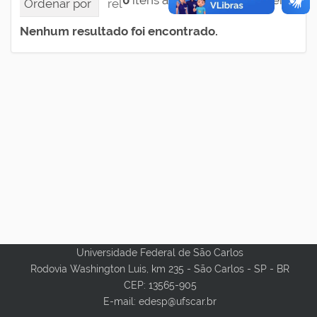
0
itens atendem ao seu critério.
Ordenar por
relevância
data (mais recente pri
Nenhum resultado foi encontrado.
Universidade Federal de São Carlos
Rodovia Washington Luis, km 235 - São Carlos - SP - BR
CEP: 13565-905
E-mail: edesp@ufscar.br