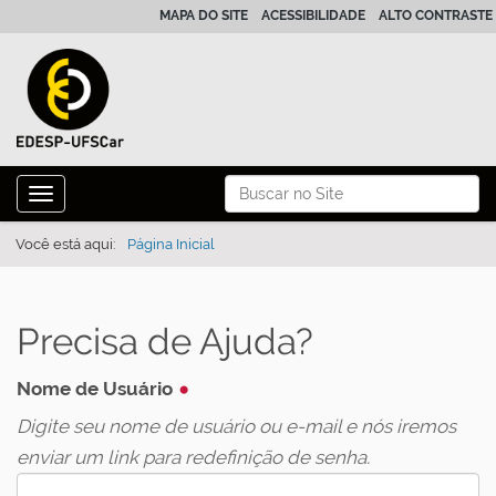
MAPA DO SITE
ACESSIBILIDADE
ALTO CONTRASTE
N
Busca
Toggle navigation
a
Busca Avançada…
v
Você está aqui:
Página Inicial
e
g
Precisa de Ajuda?
a
ç
Nome de Usuário
ã
Digite seu nome de usuário ou e-mail e nós iremos
o
enviar um link para redefinição de senha.